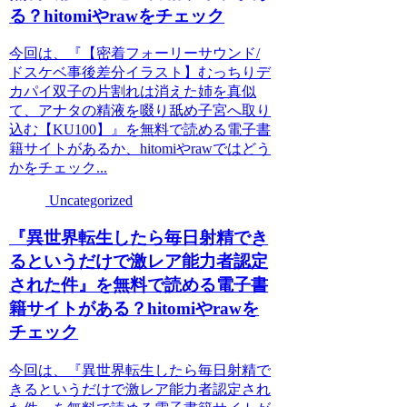
る？hitomiやrawをチェック
今回は、『【密着フォーリーサウンド/
ドスケベ事後差分イラスト】むっちりデ
カパイ双子の片割れは消えた姉を真似
て、アナタの精液を啜り舐め子宮へ取り
込む【KU100】』を無料で読める電子書
籍サイトがあるか、hitomiやrawではどう
かをチェック...
Uncategorized
『異世界転生したら毎日射精でき
るというだけで激レア能力者認定
された件』を無料で読める電子書
籍サイトがある？hitomiやrawを
チェック
今回は、『異世界転生したら毎日射精で
きるというだけで激レア能力者認定され