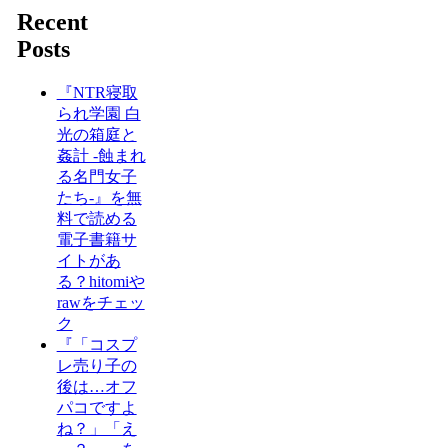
Recent
Posts
『NTR寝取
られ学園 白
光の箱庭と
姦計 -蝕まれ
る名門女子
たち-』を無
料で読める
電子書籍サ
イトがあ
る？hitomiや
rawをチェッ
ク
『「コスプ
レ売り子の
後は…オフ
パコですよ
ね？」「え