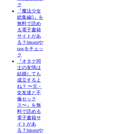
ク
『魔法少女
総集編5』を
無料で読め
る電子書籍
サイトがあ
る？hitomiや
rawをチェッ
ク
『オタク同
士の友情は
結婚しても
成立するよ
ね？ 〜元・
女友達と不
倫セック
ス〜』を無
料で読める
電子書籍サ
イトがあ
る？hitomiや