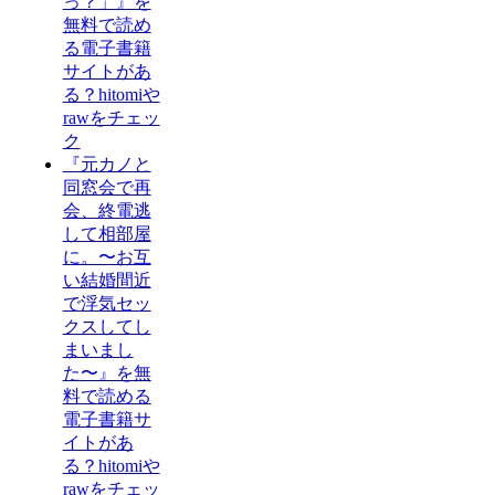
っ？」』を
無料で読め
る電子書籍
サイトがあ
る？hitomiや
rawをチェッ
ク
『元カノと
同窓会で再
会、終電逃
して相部屋
に。〜お互
い結婚間近
で浮気セッ
クスしてし
まいまし
た〜』を無
料で読める
電子書籍サ
イトがあ
る？hitomiや
rawをチェッ