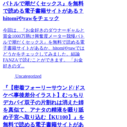
バトルで潮だくセックス』を無料
で読める電子書籍サイトがある？
hitomiやrawをチェック
今回は、『お金好きのダウナーギャルと
賞金1000万懸け興奮度メーター我慢バト
ルで潮だくセックス』を無料で読める電
子書籍サイトがあるか、hitomiやrawでは
どうかをチェックしてみました。結論
FANZAで読むことができます。 「お金
好きのダ...
Uncategorized
『【密着フォーリーサウンド/ドス
ケベ事後差分イラスト】むっちり
デカパイ双子の片割れは消えた姉
を真似て、アナタの精液を啜り舐
め子宮へ取り込む【KU100】』を
無料で読める電子書籍サイトがあ